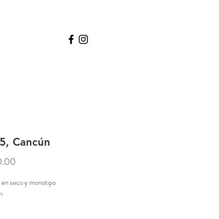
5, Cancún
Precio
0.00
a en seco y monotipo
cm